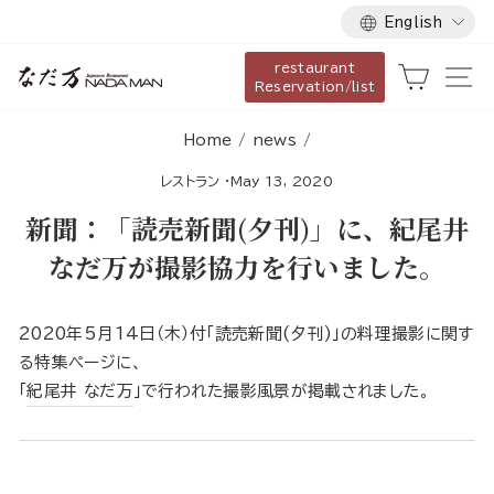
Language
Skip
English
to
restaurant
content
Cart
Si
Reservation/list
Home
/
news
/
レストラン
·
May 13, 2020
新聞：「読売新聞(夕刊)」に、紀尾井
なだ万が撮影協力を行いました。
2020年5月14日（木）付「読売新聞(夕刊)」の料理撮影に関す
る特集ページに、
「
紀尾井 なだ万
」で行われた撮影風景が掲載されました。