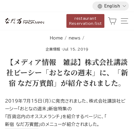
Language
Skip
English
to
restaurant
content
Cart
Si
Reservation/list
Home
/
news
/
企業情報
·
Jul 15, 2019
【メディア情報 雑誌】株式会社講談
社ビーシー「おとなの週末」に、「新
宿 なだ万賓館」が紹介されました。
2019年7月15日（月）に発売されました、株式会社講談社ビ
ーシー「おとなの週末」新宿特集の
「百貨店内のオススメランチ」を紹介するページに、「
新宿 なだ万賓館
」のメニューが紹介されました。