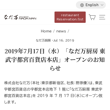
Language
Skip
English
to
restaurant
content
Cart
Si
Reservation/list
Home
/
news
/
なだ万厨房
·
Jul 16, 2019
2019年7月17日（水）「なだ万厨房 東
武宇都宮百貨店本店」オープンのお知
らせ
株式会社なだ万（本社：東京都新宿区、社長：野原優）は、東武
宇都宮百貨店の宇都宮本店地下 1 階に「なだ万厨房 東武宇
都宮百貨店本店」を 2019 年 7 月 17 日（水）にオープン致
します。