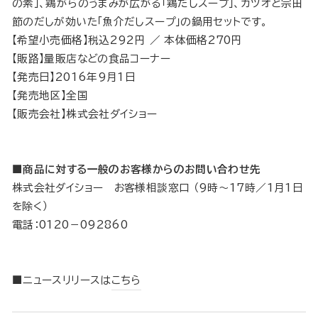
の素」、鶏がらのうまみが広がる「鶏だしスープ」、カツオと宗田
節のだしが効いた「魚介だしスープ」の鍋用セットです。
【希望小売価格】税込292円 ／ 本体価格270円
【販路】量販店などの食品コーナー
【発売日】2016年9月1日
【発売地区】全国
【販売会社】株式会社ダイショー
■商品に対する一般のお客様からのお問い合わせ先
株式会社ダイショー お客様相談窓口 （9時〜17時／1月1日
を除く）
電話：0120－092860
■ニュースリリースは
こちら