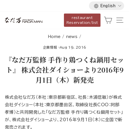
Language
Skip
English
to
restaurant
content
Cart
Si
Reservation/list
Home
/
news
/
企業情報
·
Aug 19, 2016
『なだ万監修 手作り鶏つくね鍋用セッ
ト』 株式会社ダイショーより2016年9
月1日（木）新発売
株式会社なだ万（本社：東京都新宿区、社長：木浦信敏）が株式
会社ダイショー（本社：東京都墨田区、取締役社長COO：阿部
孝博）と共同開発した「なだ万監修 手作り鶏つくね鍋用セット」
が、株式会社ダイショーより、2016年9月1日（木）に全国で新
発売されます。