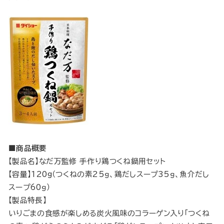
■商品概要
【製品名】なだ万監修 手作り鶏つくね鍋用セット
【容量】120g（つくねの素25ｇ、鶏だしスープ35ｇ、魚介だし
スープ60ｇ）
【製品特長】
いりごまの食感が楽しめる炭火風味のコラーゲン入り「つくね