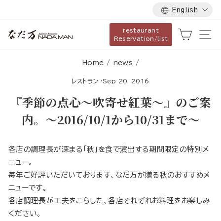
Language
Skip
English
to
restaurant
content
Cart
Si
Reservation/list
Home
/
news
/
レストラン
·
Sep 20, 2016
『季節の点心～吹寄せ紅葉～』のご案
内。～2016/10/1から10/31まで～
各店の調理長が深まる「秋」を食で演出する期間限定の特別メ
ニュー。
毎年ご好評いただいております、なだ万が贈る秋のおすすめメ
ニューです。
各店調理長が工夫をこらした、各店それぞれお料理をお楽しみ
ください。