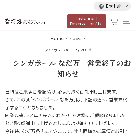
Language
Skip
English
to
restaurant
content
Cart
Si
Reservation/list
Home
/
news
/
レストラン
·
Oct 13, 2016
「シンガポール なだ万」営業終了のお
知らせ
日頃はご来店ご愛顧賜り、心より厚く御礼申し上げます。
さて、この度「シンガポール なだ万」は、下記の通り、営業を終
了することとなりました。
開業以来、32年の長きにわたり、お客様にご愛顧賜りましたこ
と、深く感謝申し上げると共に心より御礼申し上げます。
今後共、なだ万各店におきまして、弊店同様のご厚情とお引き