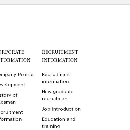
ORPORATE
RECRUITMENT
NFORMATION
INFORMATION
mpany Profile
Recruitment
information
evelopment
New graduate
story of
recruitment
adaman
Job introduction
cruitment
formation
Education and
training