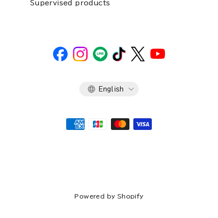
Supervised products
Language
English
Powered by Shopify