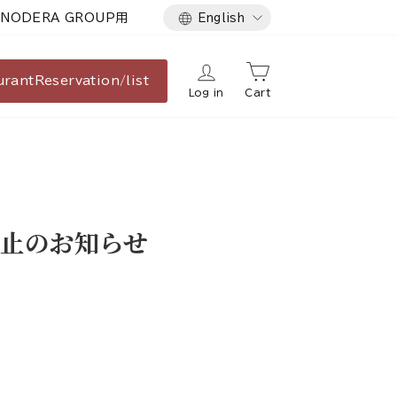
Language
NODERA GROUP用
English
urant
Reservation/list
Log in
Cart
止のお知らせ