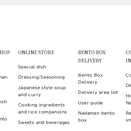
SHOP
ONLINE STORE
BENTO BOX
C
DELIVERY
I
Special dish
Bento Box
Co
man
Dressing/Seasoning
Delivery
D
Japanese style soup
Delivery area list
and curry
Hi
ish
User guide
N
Cooking ingredients
and rice companions
Nadaman bento
Re
nto
box
in
Sweets and beverages