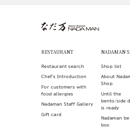
RESTAURANT
NADAMAN 
Restaurant search
Shop list
Chef's Introduction
About Nada
Shop
For customers with
food allergies
Until the
bento/side d
Nadaman Staff Gallery
is ready
Gift card
Nadaman be
box