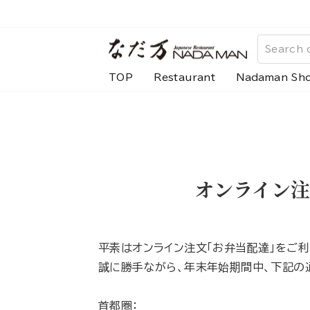
Skip
to
content
TOP
Restaurant
Nadaman Sh
オンライン
平素はオンライン注文「お弁当配達」をご
誠に勝手ながら、年末年始期間中、下記の
首都圏：