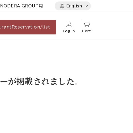
Language
NODERA GROUP用
English
urant
Reservation/list
Log in
Cart
ーが掲載されました。