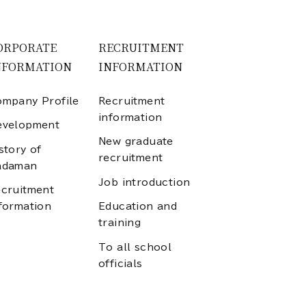
ORPORATE
RECRUITMENT
NFORMATION
INFORMATION
mpany Profile
Recruitment
information
evelopment
New graduate
story of
recruitment
adaman
Job introduction
cruitment
formation
Education and
training
To all school
officials