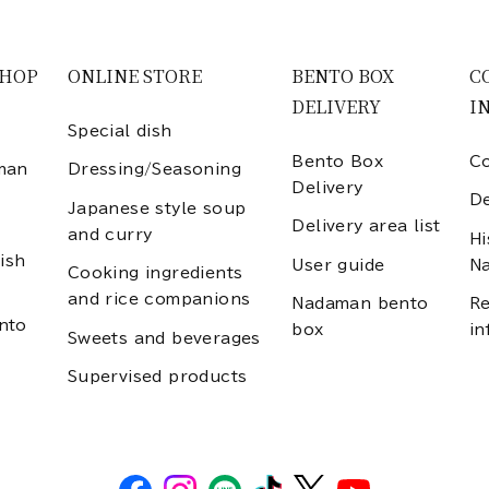
SHOP
ONLINE STORE
BENTO BOX
C
DELIVERY
I
Special dish
Bento Box
Co
man
Dressing/Seasoning
Delivery
D
Japanese style soup
Delivery area list
and curry
Hi
ish
User guide
N
Cooking ingredients
and rice companions
Nadaman bento
Re
nto
box
in
Sweets and beverages
Supervised products