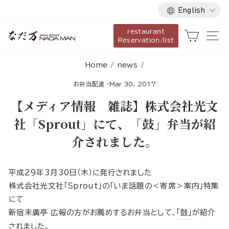
Language
Skip
English
to
restaurant
content
Cart
Si
Reservation/list
Home
/
news
/
お弁当配達
·
Mar 30, 2017
【メディア情報 雑誌】株式会社光文
社「Sprout」にて、「鼓」弁当が紹
介されました。
平成29年3月30日（木）に発行されました
株式会社光文社「Sprout」の「いま話題の＜寄席＞案内」特集
にて
新宿末廣亭 広報の方がお薦めするお弁当として、
「鼓」
が紹介
されました。