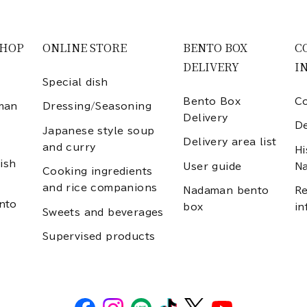
SHOP
ONLINE STORE
BENTO BOX
C
DELIVERY
I
Special dish
Bento Box
Co
man
Dressing/Seasoning
Delivery
D
Japanese style soup
Delivery area list
and curry
Hi
ish
User guide
N
Cooking ingredients
and rice companions
Nadaman bento
Re
nto
box
in
Sweets and beverages
Supervised products