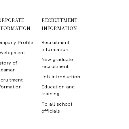
ORPORATE
RECRUITMENT
NFORMATION
INFORMATION
mpany Profile
Recruitment
information
evelopment
New graduate
story of
recruitment
adaman
Job introduction
cruitment
formation
Education and
training
To all school
officials