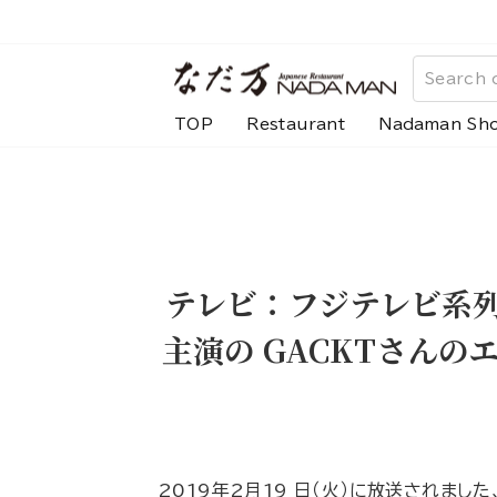
Skip
to
content
TOP
Restaurant
Nadaman Sh
テレビ：フジテレビ系
主演の GACKTさん
2019年2月19 日（火）に放送されまし