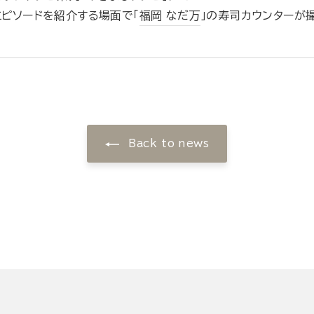
エピソードを紹介する場面で｢
福岡 なだ万
」の寿司カウンターが
Back to news