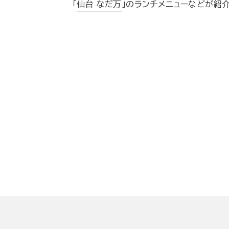
「
仙台 なだ万
」のランチメニューなどが紹