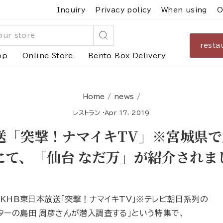
Inquiry
Privacy policy
When using
O
resta
Search
op
Online Store
Bento Box Delivery
Home
/
news
/
レストラン
·
Apr 17, 2019
送「突撃！ナマイキTV」※宮城県
にて、「仙台 なだ万」が紹介されま
、KHB東日本放送「突撃！ナマイキTV」※テレビ朝日系列の
ターの島田 周彦さんが潜入調査する」という特集で、