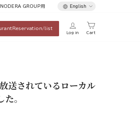
Language
NODERA GROUP用
English
urant
Reservation/list
Log in
Cart
で放送されているローカル
した。