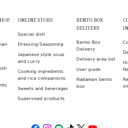
SHOP
ONLINE STORE
BENTO BOX
C
DELIVERY
I
Special dish
Bento Box
Co
man
Dressing/Seasoning
Delivery
D
Japanese style soup
Delivery area list
and curry
Hi
ish
User guide
N
Cooking ingredients
and rice companions
Nadaman bento
Re
nto
box
in
Sweets and beverages
Supervised products