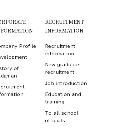
ORPORATE
RECRUITMENT
NFORMATION
INFORMATION
mpany Profile
Recruitment
information
evelopment
New graduate
story of
recruitment
adaman
Job introduction
cruitment
formation
Education and
training
To all school
officials