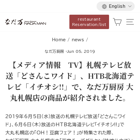
Language
Skip
English
to
restaurant
content
Cart
Si
Reservation/list
Home
/
news
/
なだ万厨房
·
Jun 05, 2019
【メディア情報 TV】札幌テレビ放
送「どさんこワイド」、HTB北海道テ
レビ「イチオシ!!」で、なだ万厨房 大
丸札幌店の商品が紹介されました。
2019年6月5日（水）放送の札幌テレビ放送「どさんこワイ
ド」、6月6日（木）放送のHTB北海道テレビ「イチオシ!!」で
大丸札幌店の「OH！豆腐フェア！」が特集された際、