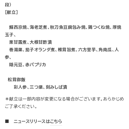
段）
［献立］
鰈西京焼、海老芝煮、秋刀魚豆腐包み焼、鶏つくね焼、厚焼
玉子、
栗甘露煮、大根甘酢漬
巻湯葉、茄子オランダ煮、椎茸旨煮、六方里芋、角南瓜、人
参、
隠元豆、赤パプリカ
松茸御飯
彩人参、三つ葉、刻みしば漬
＊献立は一部内容が変更になる場合がございます。あらかじめ
ご了承ください。
■ ニュースリリースは
こちら