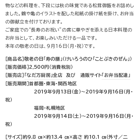
物などの料理を、下段には秋の味覚である松茸御飯をお詰めし
ました。鶴や亀のイラストを配した和紙の掛け紙を掛け、お弁当
の御献立を付けております。
ご家庭での“長寿のお祝い”の席に華やぎを添える日本料理の
お弁当として、お楽しみいただける一品です。
本年の敬老の日は、9月16日（月・祝）です。
［商品名］敬老の日「寿の膳」（けいろうのひ「ことぶきのぜん」）
［販売価格］2,500円（消費税別）
［販売店］
「なだ万厨房」全店
及び 通販サイト
「お弁当配達」
［販売期間］首都圏・東海・関西地区
2019年9月13日（金）〜2019年9月16日（月・
祝）
福岡・札幌地区
2019年9月14日（土）〜2019年9月16日（月・
祝）
［サイズ］約9.8 ㎝×約13.4 ㎝×高さ 約10.1 ㎝（外寸／二