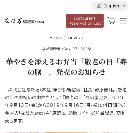
Language
Skip
English
to
restaurant
content
Cart
Si
Reservation/list
Home
/
news
/
なだ万厨房
·
Aug 27, 2019
華やぎを添えるお弁当『敬老の日「寿
の膳」』発売のお知らせ
株式会社なだ万（本社：東京都新宿区、社長：野原優）は、敬老
の日のお祝いのお弁当として『敬老の日「寿の膳」』を、2019
年9月13日（金）から2019年9月16日（月・祝）の4日間（※）
全国の「なだ万厨房」41店舗と、通販サイト「お弁当配達」で販
売します。