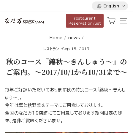
Language
Skip
English
to
restaurant
content
Cart
Si
Reservation/list
Home
/
news
/
レストラン
·
Sep 15, 2017
秋のコース『錦秋〜きんしゅう〜』の
ご案内。～2017/10/1から10/31まで～
毎年ご好評いただいております秋の特別コース「錦秋〜きんし
ゅう〜」。
今年は蟹と秋野菜をテーマにご用意しております。
全国のなだ万19店舗にてご用意しております期間限定の味
を、是非ご賞味くださいませ。