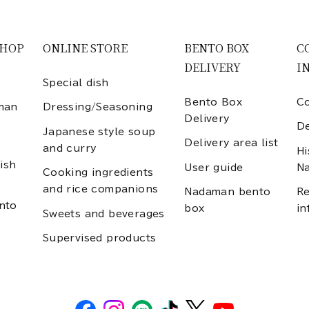
SHOP
ONLINE STORE
BENTO BOX
C
DELIVERY
I
Special dish
Bento Box
Co
man
Dressing/Seasoning
Delivery
D
Japanese style soup
Delivery area list
and curry
Hi
ish
User guide
N
Cooking ingredients
and rice companions
Nadaman bento
Re
nto
box
in
Sweets and beverages
Supervised products