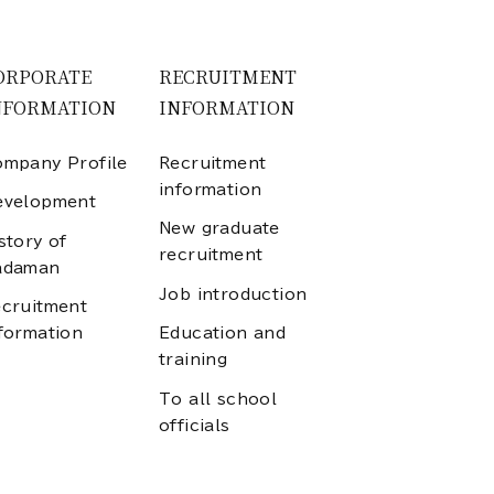
ORPORATE
RECRUITMENT
NFORMATION
INFORMATION
mpany Profile
Recruitment
information
evelopment
New graduate
story of
recruitment
adaman
Job introduction
cruitment
formation
Education and
training
To all school
officials