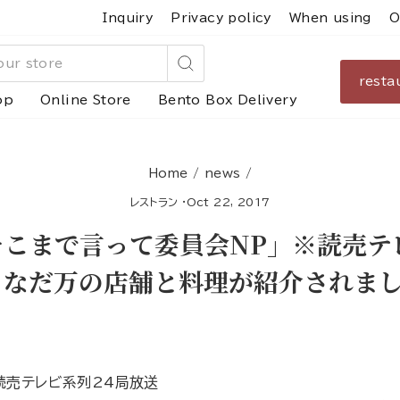
Inquiry
Privacy policy
When using
O
resta
Search
op
Online Store
Bento Box Delivery
Home
/
news
/
レストラン
·
Oct 22, 2017
こまで言って委員会NP」※読売テ
 なだ万の店舗と料理が紹介されま
読売テレビ系列24局放送