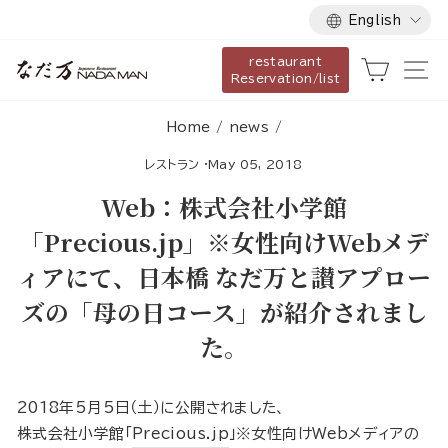
Language
Skip
English
to
restaurant
content
Cart
Si
Reservation/list
Home
/
news
/
レストラン
·
May 05, 2018
Web：株式会社小学館
「Precious.jp」※女性向けWebメデ
ィアにて、日本橋 なだ万と讃アプロー
ズの「母の日コース」が紹介されまし
た。
2018年5月5日（土）に公開されました、
株式会社小学館「
Precious.jp
」※女性向けWebメディアの