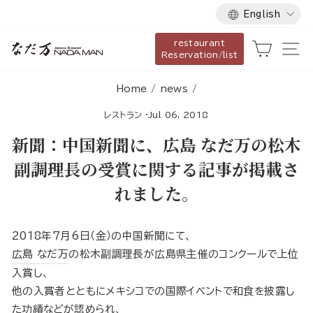
Language
Skip
English
to
restaurant
content
Cart
Si
Reservation/list
Home
/
news
/
レストラン
·
Jul 06, 2018
新聞：中国新聞に、広島 なだ万の松木
副調理長の受賞に関する記事が掲載さ
れました。
2018年7月6日（金）の中国新聞にて、
広島 なだ万
の松木副調理長が広島県主催のコンクールで上位
入賞し、
他の入賞者とともにメキシコでの国際イベントで和食を披露し
た功績などが認められ、