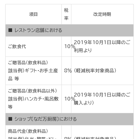
税
項目
改定時期
率
■ レストラン店舗における
2019年10月1日以降のご
10％
ご飲食代
利用より
ご贈答品（飲食料品）
該当例）ギフト・お手土産
8％
（軽減税率対象商品）
品 等
ご贈答品（飲食料品以外）
2019年10月1日以降のご
該当例）ハンカチ・風呂敷
10％
購入より）
等
■ ショップ〔なだ万厨房〕における
商品代金（飲食料品）