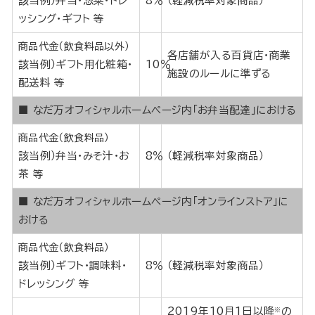
該当例）弁当・惣菜・ドレ
8％
（軽減税率対象商品）
ッシング・ギフト 等
商品代金（飲食料品以外）
各店舗が入る百貨店・商業
該当例）ギフト用化粧箱・
10％
施設のルールに準ずる
配送料 等
■ なだ万オフィシャルホームページ内「お弁当配達」における
商品代金（飲食料品）
該当例）弁当・みそ汁・お
8％
（軽減税率対象商品）
茶 等
■ なだ万オフィシャルホームページ内「オンラインストア」に
おける
商品代金（飲食料品）
該当例）ギフト・調味料・
8％
（軽減税率対象商品）
ドレッシング 等
2019年10月1日以降
の
※