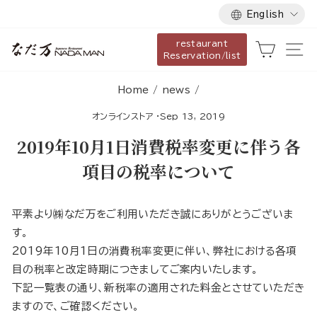
Language
Skip
English
to
restaurant
content
Cart
Si
Reservation/list
Home
/
news
/
オンラインストア
·
Sep 13, 2019
2019年10月1日消費税率変更に伴う各
項目の税率について
平素より㈱なだ万をご利用いただき誠にありがとうございま
す。
2019年10月1日の消費税率変更に伴い、弊社における各項
目の税率と改定時期につきましてご案内いたします。
下記一覧表の通り、新税率の適用された料金とさせていただき
ますので、ご確認ください。