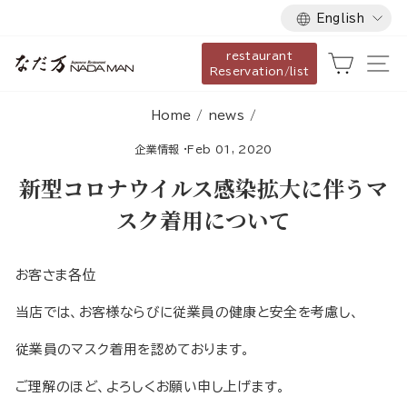
Language
Skip
English
to
restaurant
content
Cart
Si
Reservation/list
Home
/
news
/
企業情報
·
Feb 01, 2020
新型コロナウイルス感染拡大に伴うマ
スク着用について
お客さま各位
当店では、お客様ならびに従業員の健康と安全を考慮し、
従業員のマスク着用を認めております。
ご理解のほど、よろしくお願い申し上げます。