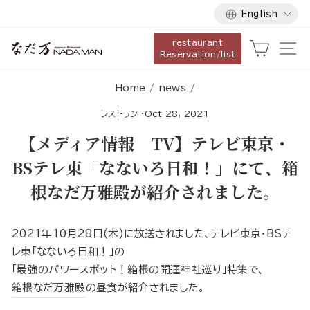
Language
Skip
English
to
restaurant
content
Cart
Si
Reservation/list
Home
/
news
/
レストラン
·
Oct 28, 2021
【メディア情報 TV】テレビ東京・
BSテレ東「なないろ日和！」にて、箱
根なだ万雅殿が紹介されました。
2021年10月28日(木)に放送されました、テレビ東京・BSテ
レ東「なないろ日和！」の
「最強のパワースポット！箱根の開運神社巡り」特集で、
箱根なだ万雅殿
の昼食が紹介されました。