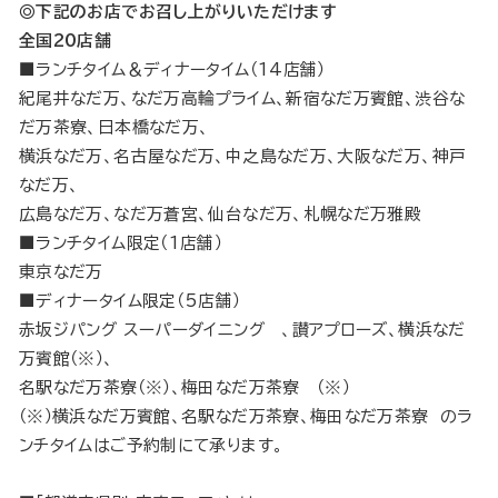
◎下記のお店でお召し上がりいただけます
全国20店舗
■ランチタイム＆ディナータイム（14店舗）
紀尾井なだ万、なだ万高輪プライム、新宿なだ万賓館、渋谷な
だ万茶寮、日本橋なだ万、
横浜なだ万、名古屋なだ万、中之島なだ万、大阪なだ万、神戸
なだ万、
広島なだ万、なだ万蒼宮、仙台なだ万、札幌なだ万雅殿
■ランチタイム限定（1店舗）
東京なだ万
■ディナータイム限定（5店舗）
赤坂ジパング スーパーダイニング 、讃アプローズ、横浜なだ
万賓館（※）、
名駅なだ万茶寮（※）、梅田なだ万茶寮 （※）
（※）横浜なだ万賓館、名駅なだ万茶寮、梅田なだ万茶寮 のラ
ンチタイムはご予約制にて承ります。