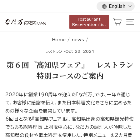
Language
Skip
English
to
restaurant
content
Cart
Si
Reservation/list
Home
/
news
/
レストラン
·
Oct 22, 2021
第６回『高知県フェア』 レストラン
特別コースのご案内
2020年に創業190周年を迎えた「なだ万」では、一年を通じ
て、お客様に感謝を伝え、また日本料理文化をさらに広めるた
めの様々な企画を展開しています。
6回目となる『高知県フェア』は、高知県出身の高知県観光特使
でもある総料理長 上村を中心に、なだ万の調理人が吟味した
高知県の食材や郷土料理を使用した、特別メニューを2カ月間