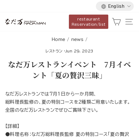
Language
Skip
English
to
restaurant
content
Cart
Si
Reservation/list
Home
/
news
/
レストラン
·
Jun 29, 2023
なだ万レストランイベント 7月イベ
ント「夏の贅沢三昧」
なだ万レストランでは7月1日から一か月間、
総料理長監修の、夏の特別コースを２種類ご用意いたします。
全国のなだ万レストランでぜひご賞味下さい。
【詳細】
●料理名称：なだ万総料理長監修 夏の特別コース「夏の贅沢