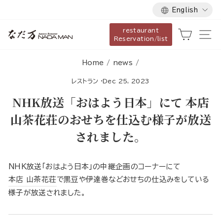
Language
Skip
English
to
restaurant
content
Cart
Si
Reservation/list
Home
/
news
/
レストラン
·
Dec 25, 2023
NHK放送「おはよう日本」にて 本店
山茶花荘のおせちを仕込む様子が放送
されました。
NHK放送「おはよう日本」の中継企画のコーナーにて
本店 山茶花荘
で黒豆や伊達巻などおせちの仕込みをしている
様子が放送されました。