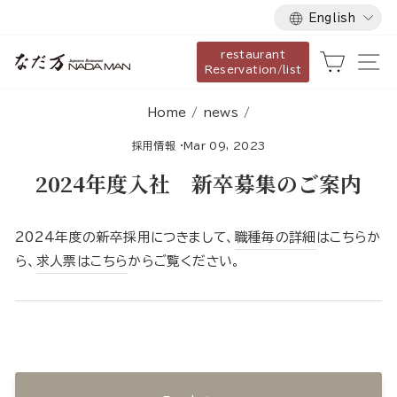
Language
Skip
English
to
restaurant
content
Cart
Si
Reservation/list
Home
/
news
/
採用情報
·
Mar 09, 2023
2024年度入社 新卒募集のご案内
2024年度の新卒採用につきまして、
職種毎の詳細
はこちらか
ら、
求人票はこちら
からご覧ください。