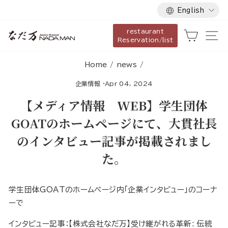
Language
Skip
English
to
restaurant
content
Cart
Si
Reservation/list
Home
/
news
/
企業情報
·
Apr 04, 2024
【メディア情報 WEB】学生団体
GOATのホームページにて、大貫社長
のインタビュー記事が掲載されまし
た。
学生団体GOATのホームページ内「企業インタビュー」のコーナ
ーで
インタビュー記事：【株式会社なだ万】受け継がれる革新: 伝統