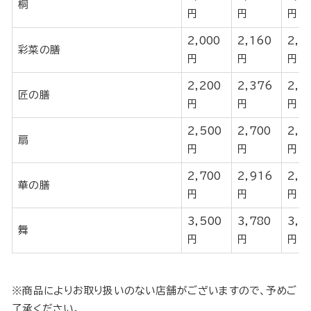
桐
円
円
円
2,000
2,160
2,2
彩菜の膳
円
円
円
2,200
2,376
2,4
匠の膳
円
円
円
2,500
2,700
2,7
扇
円
円
円
2,700
2,916
2,9
華の膳
円
円
円
3,500
3,780
3,8
舞
円
円
円
※商品によりお取り扱いのない店舗がございますので、予めご
了承ください。