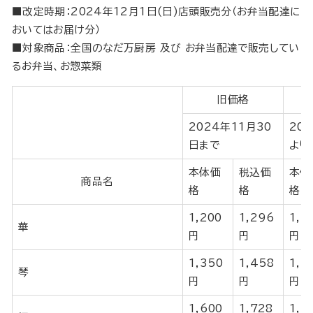
■改定時期：2024年12月1日(日)店頭販売分（お弁当配達に
おいてはお届け分）
■対象商品：全国のなだ万厨房 及び お弁当配達で販売してい
るお弁当、お惣菜類
旧価格
2024年11月30
20
日まで
より
本体価
税込価
本体
商品名
格
格
格
1,200
1,296
1,3
華
円
円
円
1,350
1,458
1,5
琴
円
円
円
1,600
1,728
1,7