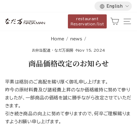
Language
Skip
English
to
restaurant
content
Cart
Si
Reservation/list
Home
/
news
/
お弁当配達
·
なだ万厨房
·
Nov 15, 2024
商品価格改定のお知らせ
平素は格別のご高配を賜り厚く御礼申し上げます。
昨今の原材料費及び諸経費上昇のなか価格維持に努めて参り
ましたが、一部商品の価格を誠に勝手ながら改定させていただ
きます。
引き続き商品の向上に努めて参りますので、何卒ご理解賜りま
すようお願い申し上げます。