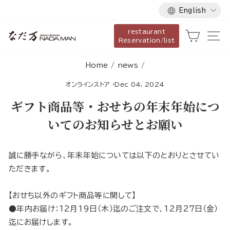
Language
Skip
English
to
restaurant
content
Cart
Si
Reservation/list
Home
/
news
/
オンラインストア
·
Dec 04, 2024
ギフト商品等・おせちの年末年始につ
いてのお知らせとお願い
誠に勝手ながら、年末年始については以下のとおりとさせてい
ただきます。
【おせち以外のギフト商品等に関して】
●年内お届け：12月19日（木）迄のご注文で、12月27日（金）
迄にお届けします。