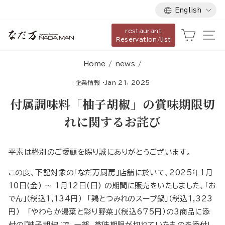
Language
Skip
English
to
restaurant
content
Cart
Si
Reservation/list
Home
/
news
/
企業情報
·
Jan 21, 2025
付属調味料「柚子胡椒」の賞味期限切
れに関するお詫び
平素は格別のご愛顧を賜り誠にありがとうございます。
この度、下記対象の「なだ万厨房」店舗に於いて、2025年1月
10日(金) ～ 1月12日(日) の期間に販売をいたしました、「お
でん」（税込1,134円） 「鶏とつみれのスープ鍋」（税込1,323
円） 「やわらか湯葉と彩り野菜」（税込675円）の3商品に添
付の『柚子胡椒』で、一部、賞味期限が切れていたものを添付し