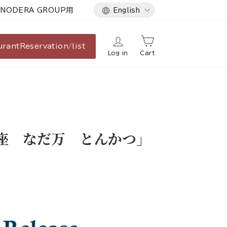
Language
NODERA GROUP用
English
urant
Reservation/list
Log in
Cart
南座 なだ万 とんかつ」