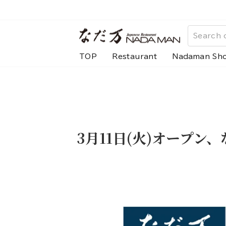
Skip
to
content
TOP
Restaurant
Nadaman Sh
3月11日(火)オープ