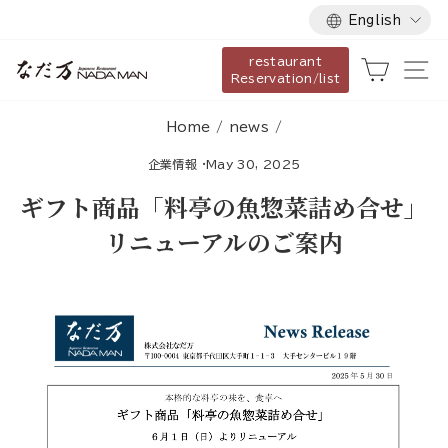
Language
Skip
English
to
restaurant
content
Cart
Si
Reservation/list
Home
/
news
/
企業情報
·
May 30, 2025
ギフト商品「料亭の魚惣菜詰め合せ」
リニューアルのご案内