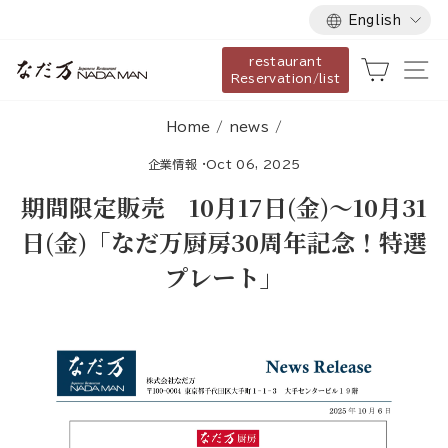
Language
Skip
English
to
restaurant
content
Cart
Si
Reservation/list
Home
/
news
/
企業情報
·
Oct 06, 2025
期間限定販売 10月17日(金)～10月31
日(金)「なだ万厨房30周年記念！特選
プレート」