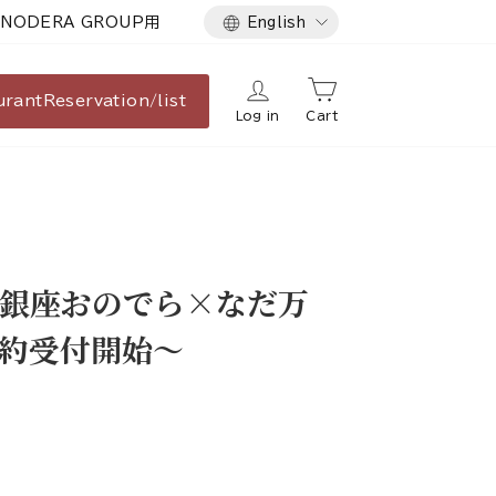
Language
NODERA GROUP用
English
urant
Reservation/list
Log in
Cart
銀座おのでら×なだ万
ご予約受付開始～