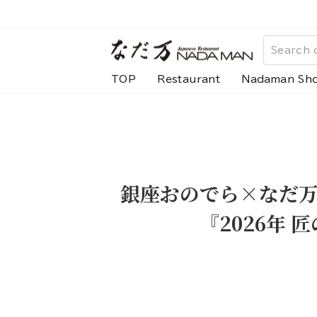
Skip
to
content
TOP
Restaurant
Nadaman Sh
銀座おのでら×なだ
『2026年 