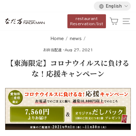
Language
Skip
English
to
restaurant
content
Cart
Si
Reservation/list
Home
/
news
/
お弁当配達
·
Aug 27, 2021
【東海限定】コロナウイルスに負ける
な！応援キャンペーン