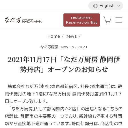
Language
Skip
English
to
restaurant
content
Cart
Si
Reservation/list
Home
/
news
/
なだ万厨房
·
Nov 17, 2021
2021年11月17日「なだ万厨房 静岡伊
勢丹店」オープンのお知らせ
株式会社なだ万（本社：東京都新宿区、社長：巻木通浩）は、静
岡伊勢丹の地下1階に『なだ万厨房 静岡伊勢丹店』を11月17
日にオープン致します。
「なだ万厨房」として静岡県内へ2店目の出店となるこちらの
店舗は、静岡市の主要駅の一つであり、新幹線も停車する静岡
駅から直接地下道が通っています。静岡伊勢丹は、商店街の中