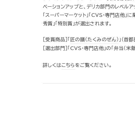
ベーションアップと、デリカ部門のレベルア
「スーパーマーケット」「CVS・専門店他」
秀賞」「特別賞」が選出されます。
［受賞商品］「
匠の膳（たくみのぜん）
」（首
［選出部門］「CVS・専門店他」の「弁当（米
詳しくは
こちら
をご覧ください。