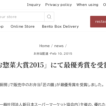
Inquiry
Privacy policy
When using
O
resta
Search
op
Online Store
Bento Box Delivery
Home
/
news
/
お弁当配達
·
Feb 10, 2015
お惣菜大賞2015」にて最優秀賞を受
だ万厨房」で販売中のお弁当「匠の膳」が最優秀賞を受賞しました。
（一般社団法人新日本スーパーマーケット協会内）主催の、優れ