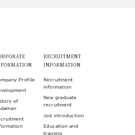
ORPORATE
RECRUITMENT
NFORMATION
INFORMATION
mpany Profile
Recruitment
information
evelopment
New graduate
story of
recruitment
adaman
Job introduction
cruitment
formation
Education and
training