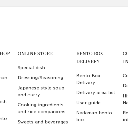
SHOP
ONLINE STORE
BENTO BOX
C
DELIVERY
I
Special dish
Bento Box
Co
man
Dressing/Seasoning
Delivery
D
Japanese style soup
Delivery area list
and curry
Hi
ish
User guide
N
Cooking ingredients
and rice companions
Nadaman bento
Re
nto
box
in
Sweets and beverages