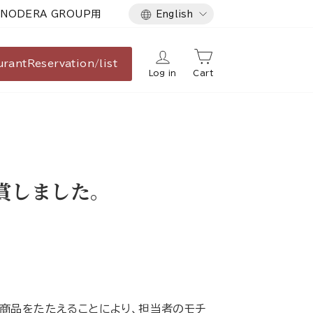
Language
NODERA GROUP用
English
urant
Reservation/list
Log in
Cart
賞しました。
た商品をたたえることにより、担当者のモチ