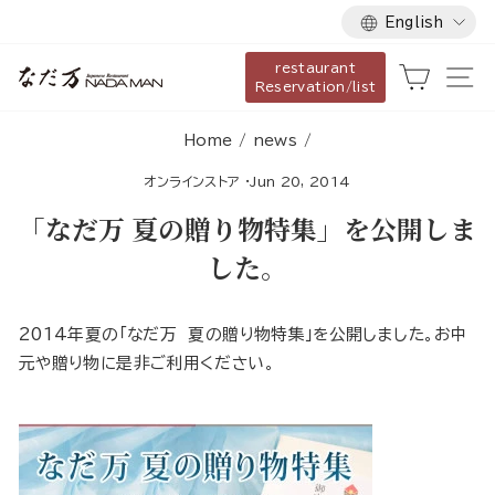
Language
Skip
English
to
restaurant
content
Cart
Si
Reservation/list
Home
/
news
/
オンラインストア
·
Jun 20, 2014
「なだ万 夏の贈り物特集」を公開しま
した。
2014年夏の「なだ万 夏の贈り物特集」を公開しました。お中
元や贈り物に是非ご利用ください。