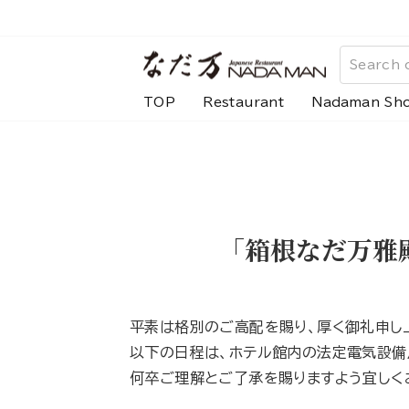
Skip
to
content
TOP
Restaurant
Nadaman Sh
「箱根なだ万雅殿」
平素は格別のご高配を賜り、厚く御礼申し
以下の日程は、ホテル館内の法定電気設備
何卒ご理解とご了承を賜りますよう宜しく