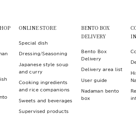
SHOP
ONLINE STORE
BENTO BOX
C
DELIVERY
I
Special dish
Bento Box
Co
man
Dressing/Seasoning
Delivery
D
Japanese style soup
Delivery area list
and curry
Hi
ish
User guide
N
Cooking ingredients
and rice companions
Nadaman bento
Re
nto
box
in
Sweets and beverages
Supervised products