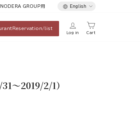
Language
NODERA GROUP用
English
urant
Reservation/list
Log in
Cart
～2019/2/1）