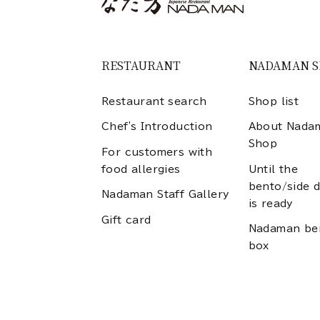
RESTAURANT
NADAMAN 
Restaurant search
Shop list
Chef's Introduction
About Nada
Shop
For customers with
food allergies
Until the
bento/side d
Nadaman Staff Gallery
is ready
Gift card
Nadaman be
box