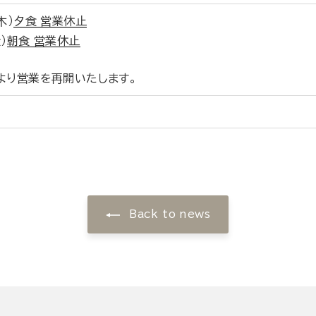
木）
夕食 営業休止
）
朝食 営業休止
食より営業を再開いたします。
Back to news