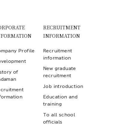
ORPORATE
RECRUITMENT
NFORMATION
INFORMATION
mpany Profile
Recruitment
information
evelopment
New graduate
story of
recruitment
adaman
Job introduction
cruitment
formation
Education and
training
To all school
officials