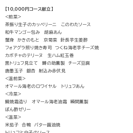
【10,000円コース献立】
<前菜>
茶振り生子のカッペリーニ このわたソース
和牛マンゴー包み 胡麻あん
蟹身 かきのもと 京菊菜 針長芋生姜酢
フォアグラ照り焼き寿司 つくね海老芋チーズ焼
カボチャのテリーヌ 生ハム紅玉巻
黒トリュフ見立て 鱒の助薫製 チーズ豆腐
唐墨玉子 銀杏 射込み赤伏見
<温前菜>
オマール海老のロワイヤル トリュフあん
<冷菜>
鯛焼霜造り オマール海老油霜 瞬間薫製
ぽん酢ゼリー
<温菜>
米茄子 合鴨 バター醤油焼
トリュフと白子のソース