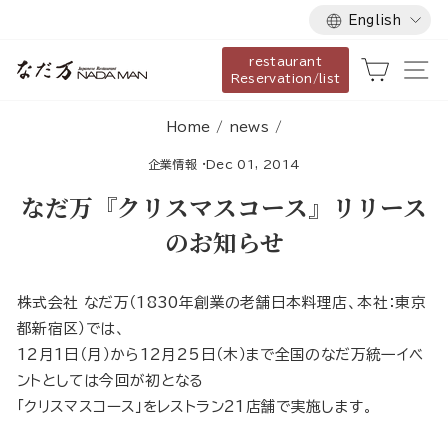
Language
Skip
English
to
restaurant
content
Cart
Si
Reservation/list
Home
/
news
/
企業情報
·
Dec 01, 2014
なだ万『クリスマスコース』リリース
のお知らせ
株式会社 なだ万（1830年創業の老舗日本料理店、本社：東京
都新宿区）では、
12月1日（月）から12月25日（木）まで全国のなだ万統一イベ
ントとしては今回が初となる
「クリスマスコース」をレストラン21店舗で実施します。