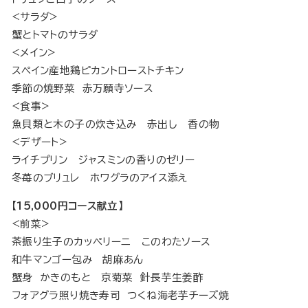
<サラダ>
蟹とトマトのサラダ
<メイン>
スペイン産地鶏ピカントローストチキン
季節の焼野菜 赤万願寺ソース
<食事>
魚貝類と木の子の炊き込み 赤出し 香の物
<デザート>
ライチプリン ジャスミンの香りのゼリー
冬苺のブリュレ ホワグラのアイス添え
【15,000円コース献立】
<前菜>
茶振り生子のカッペリーニ このわたソース
和牛マンゴー包み 胡麻あん
蟹身 かきのもと 京菊菜 針長芋生姜酢
フォアグラ照り焼き寿司 つくね海老芋チーズ焼