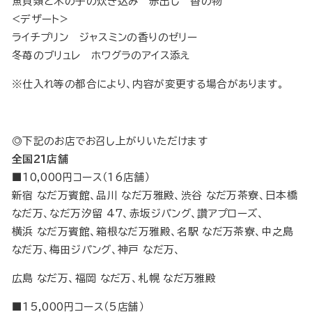
魚貝類と木の子の炊き込み 赤出し 香の物
<デザート>
ライチプリン ジャスミンの香りのゼリー
冬苺のブリュレ ホワグラのアイス添え
※仕入れ等の都合により、内容が変更する場合があります。
◎下記のお店でお召し上がりいただけます
全国21店舗
■10,000円コース（16店舗）
新宿 なだ万賓館、品川 なだ万雅殿、渋谷 なだ万茶寮、日本橋
なだ万、なだ万汐留 47、赤坂ジパング、讚アプローズ、
横浜 なだ万賓館、箱根なだ万雅殿、名駅 なだ万茶寮、中之島
なだ万、梅田ジパング、神戸 なだ万、
広島 なだ万、福岡 なだ万、札幌 なだ万雅殿
■15,000円コース（5店舗）