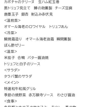
カボチャのテリーヌ 生ハム紅玉巻
黒トリュフ見立て 鱒の助薫製 チーズ豆腐
唐墨玉子 銀杏 射込み赤伏見
<温前菜>
オマール海老のロワイヤル トリュフあん
<冷菜>
鯛焼霜造り オマール海老油霜 瞬間薫製
ぽん酢ゼリー
<温菜>
米茄子 合鴨 バター醤油焼
トリュフと白子のソース
<サラダ>
タラバ蟹のサラダ
<メイン>
特選和牛和風グリル
季節の焼野菜 赤万願寺ソース わさび醤油
<食事>