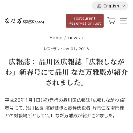
Language
Skip
English
to
restaurant
content
Cart
Si
Reservation/list
Home
/
news
/
レストラン
·
Jan 01, 2016
広報誌： 品川区広報誌「広報しなが
わ」新春号にて品川 なだ万雅殿が紹介
されました。
平成28年1月1日(祝)発行の品川区広報誌「広報しながわ」新
春号にて、品川区長 濱野健様と歌舞伎役者 片岡仁左衛門様
との対談場所として
品川 なだ万雅殿
が紹介されました。