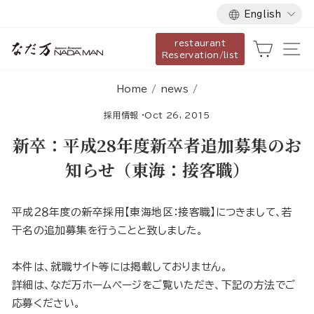
Language
Skip
English
to
restaurant
content
Cart
Si
Reservation/list
Home
/
news
/
採用情報
·
Oct 26, 2015
新卒：平成28年度新卒者追加募集のお
知らせ（東海：接客職）
平成２８年度の新卒採用【東海地区：接客職】につきまして、若
干名の追加募集を行うことと致しました。
本件は、就職サイト等には掲載しておりません。
詳細は、なだ万ホームページをご覧いただき、下記の方法でご
応募ください。