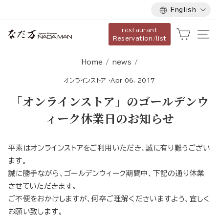
Language
Skip
English
to
restaurant
content
Cart
Si
Reservation/list
Home
/
news
/
オンラインストア
·
Apr 06, 2017
「オンラインストア」のゴールデンウ
ィーク休業日のお知らせ
平素はオンラインストアをご利用いただき、誠に有り難うござい
ます。
誠に勝手ながら、ゴールデンウィーク期間中、下記の通り休業
させていただきます。
ご不便をおかけしますが、何卒ご理解くださいますよう、宜しく
お願い致します。