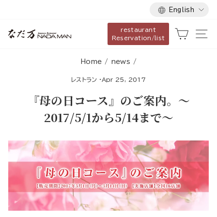
Language
Skip
English
to
restaurant
content
Cart
Si
Reservation/list
Home
/
news
/
レストラン
·
Apr 25, 2017
『母の日コース』のご案内。～
2017/5/1から5/14まで～