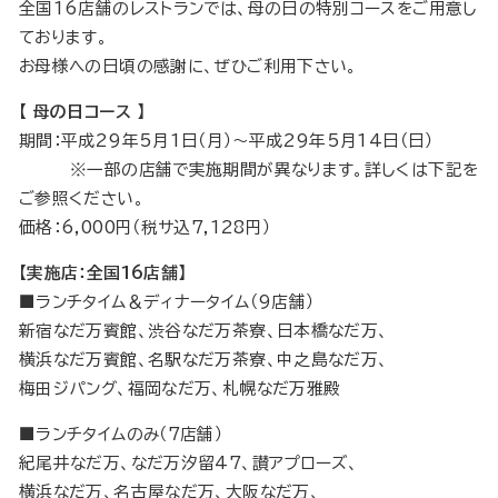
全国16店舗のレストランでは、母の日の特別コースをご用意し
ております。
お母様への日頃の感謝に、ぜひご利用下さい。
【 母の日コース 】
期間：平成29年5月1日（月）〜平成29年5月14日（日）
※一部の店舗で実施期間が異なります。詳しくは下記を
ご参照ください。
価格：6,000円（税サ込7,128円）
【実施店：全国16店舗】
■ランチタイム＆ディナータイム（9店舗）
新宿なだ万賓館、渋谷なだ万茶寮、日本橋なだ万、
横浜なだ万賓館、名駅なだ万茶寮、中之島なだ万、
梅田ジパング、福岡なだ万、札幌なだ万雅殿
■ランチタイムのみ（7店舗）
紀尾井なだ万、なだ万汐留47、讃アプローズ、
横浜なだ万、名古屋なだ万、大阪なだ万、