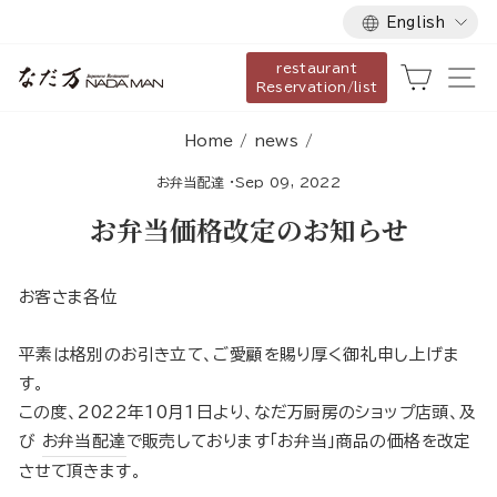
Language
Skip
English
to
restaurant
content
Cart
Si
Reservation/list
Home
/
news
/
お弁当配達
·
Sep 09, 2022
お弁当価格改定のお知らせ
お客さま各位
平素は格別のお引き立て、ご愛顧を賜り厚く御礼申し上げま
す。
この度、2022年10月1日より、なだ万厨房のショップ店頭、及
び
お弁当配達
で販売しております「お弁当」商品の価格を改定
させて頂きます。