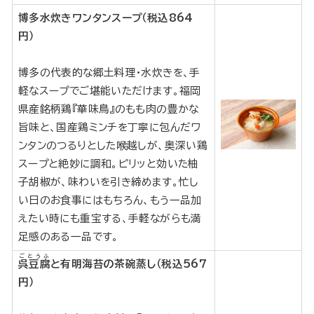
博多水炊きワンタンスープ（税込864
円）
博多の代表的な郷土料理・水炊きを、手
軽なスープでご堪能いただけます。福岡
県産銘柄鶏『華味鳥』のもも肉の豊かな
旨味と、国産鶏ミンチを丁寧に包んだワ
ンタンのつるりとした喉越しが、奥深い鶏
スープと絶妙に調和。ピリッと効いた柚
子胡椒が、味わいを引き締めます。忙し
い日のお食事にはもちろん、もう一品加
えたい時にも重宝する、手軽ながらも満
足感のある一品です。
ごとうふ
呉豆腐
と有明海苔の茶碗蒸し（税込567
円）