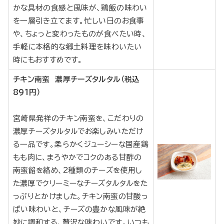
かな具材の食感と風味が、鶏飯の味わい
を一層引き立てます。忙しい日のお食事
や、ちょっと変わったものが食べたい時、
手軽に本格的な郷土料理を味わいたい
時にもおすすめです。
チキン南蛮 濃厚チーズタルタル（税込
891円）
宮崎県発祥のチキン南蛮を、こだわりの
濃厚チーズタルタルでお楽しみいただけ
る一品です。柔らかくジューシーな国産鶏
もも肉に、まろやかでコクのある甘酢の
南蛮餡を絡め、2種類のチーズを使用し
た濃厚でクリーミーなチーズタルタルをた
っぷりとかけました。チキン南蛮の甘酸っ
ぱい味わいと、チーズの豊かな風味が絶
妙に調和する、贅沢な味わいです。いつも