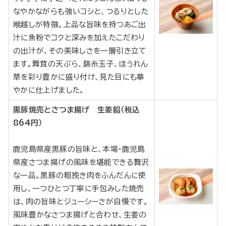
なやかながらも強いコシと、つるりとした
喉越しが特徴。上品な旨味を持つあご出
汁に魚粉でコクと深みを加えたこだわり
の出汁が、その美味しさを一層引き立て
ます。舞茸の天ぷら、錦糸玉子、ほうれん
草を彩り豊かに盛り付け、見た目にも華
やかに仕上げました。
黒豚焼売とさつま揚げ 生姜餡（税込
864円）
鹿児島県産黒豚の旨味と、本場・鹿児島
県産さつま揚げの風味を堪能できる贅沢
な一品。黒豚の粗挽き肉をふんだんに使
用し、一つひとつ丁寧に手包みした焼売
は、肉の旨味とジューシーさが自慢です。
風味豊かなさつま揚げと合わせ、生姜の