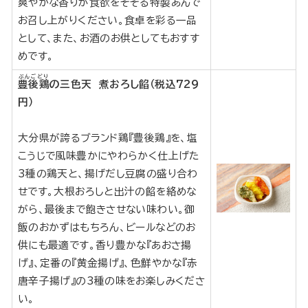
爽やかな香りが食欲をそそる特製あんで
お召し上がりください。食卓を彩る一品
として、また、お酒のお供としてもおすす
めです。
ぶんごどり
豊後鶏
の三色天 煮おろし餡（税込729
円）
大分県が誇るブランド鶏『豊後鶏』を、塩
こうじで風味豊かにやわらかく仕上げた
3種の鶏天と、揚げだし豆腐の盛り合わ
せです。大根おろしと出汁の餡を絡めな
がら、最後まで飽きさせない味わい。御
飯のおかずはもちろん、ビールなどのお
供にも最適です。香り豊かな『あおさ揚
げ』、定番の『黄金揚げ』、色鮮やかな『赤
唐辛子揚げ』の3種の味をお楽しみくださ
い。