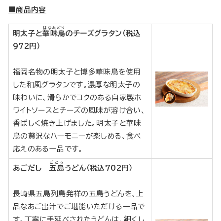
■商品内容
はなみどり
明太子と
華味鳥
のチーズグラタン（税込
972円）
福岡名物の明太子と博多華味鳥を使用
した和風グラタンです。濃厚な明太子の
味わいに、滑らかでコクのある自家製ホ
ワイトソースとチーズの風味が溶け合い、
香ばしく焼き上げました。明太子と華味
鳥の贅沢なハーモニーが楽しめる、食べ
応えのある一品です。
ごとう
あごだし
五島
うどん（税込702円）
長崎県五島列島発祥の五島うどんを、上
品なあご出汁でご堪能いただける一品で
す。丁寧に手延べされたうどんは、細くし