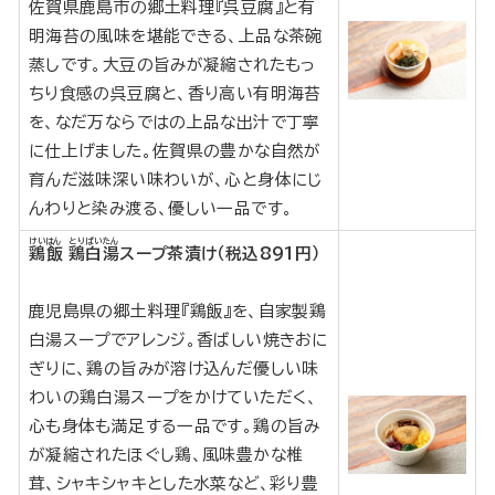
佐賀県鹿島市の郷土料理『呉豆腐』と有
明海苔の風味を堪能できる、上品な茶碗
蒸しです。大豆の旨みが凝縮されたもっ
ちり食感の呉豆腐と、香り高い有明海苔
を、なだ万ならではの上品な出汁で丁寧
に仕上げました。佐賀県の豊かな自然が
育んだ滋味深い味わいが、心と身体にじ
んわりと染み渡る、優しい一品です。
けいはん
とりぱいたん
鶏飯
鶏白湯
スープ茶漬け（税込891円）
鹿児島県の郷土料理『鶏飯』を、自家製鶏
白湯スープでアレンジ。香ばしい焼きおに
ぎりに、鶏の旨みが溶け込んだ優しい味
わいの鶏白湯スープをかけていただく、
心も身体も満足する一品です。鶏の旨み
が凝縮されたほぐし鶏、風味豊かな椎
茸、シャキシャキとした水菜など、彩り豊