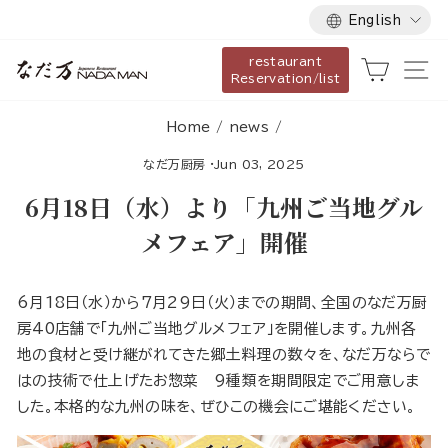
Language
Skip
English
to
restaurant
content
Cart
Si
Reservation/list
Home
/
news
/
なだ万厨房
·
Jun 03, 2025
6月18日（水）より「九州ご当地グル
メフェア」開催
6月18日（水）から7月29日（火）までの期間、全国のなだ万厨
房40店舗で「九州ご当地グルメフェア」を開催します。九州各
地の食材と受け継がれてきた郷土料理の数々を、なだ万ならで
はの技術で仕上げたお惣菜 9種類を期間限定でご用意しま
した。本格的な九州の味を、ぜひこの機会にご堪能ください。