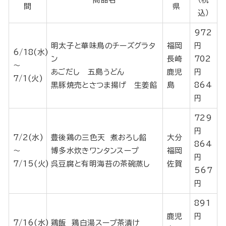
間
県
込）
972
明太子と華味鳥のチーズグラタ
福岡
円
6/18(水)
ン
長崎
702
～
あごだし 五島うどん
鹿児
円
7/1(火)
黒豚焼売とさつま揚げ 生姜餡
島
864
円
729
円
7/2(水)
豊後鶏の三色天 煮おろし餡
大分
864
～
博多水炊きワンタンスープ
福岡
円
7/15(火)
呉豆腐と有明海苔の茶碗蒸し
佐賀
567
円
891
鹿児
円
7/16(水)
鶏飯 鶏白湯スープ茶漬け