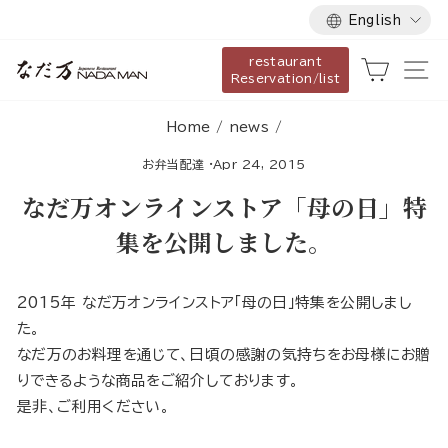
Language
Skip
English
to
restaurant
content
Cart
Si
Reservation/list
Home
/
news
/
お弁当配達
·
Apr 24, 2015
なだ万オンラインストア「母の日」特
集を公開しました。
2015年 なだ万オンラインストア「母の日」特集を公開しまし
た。
なだ万のお料理を通じて、日頃の感謝の気持ちをお母様にお贈
りできるような商品をご紹介しております。
是非、ご利用ください。