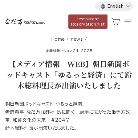
Language
Skip
English
to
restaurant
content
Cart
Si
Reservation/list
Home
/
news
/
企業情報
·
Nov 21, 2025
【メディア情報 WEB】朝日新聞ポ
ッドキャスト「ゆるっと経済」にて鈴
木総料理長が出演いたしました
朝日新聞ポッドキャスト「ゆるっと経済」
老舗料亭「なだ万」総料理長に聞く 厨房に広がった働き方改
革、和食文化の未来 #2047
鈴木総料理長が出演いたしました。