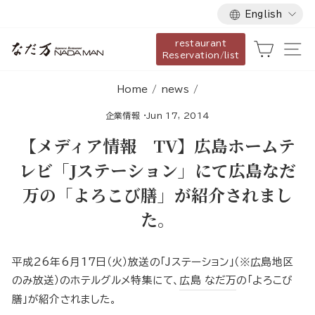
Language
Skip
English
to
restaurant
content
Cart
Si
Reservation/list
Home
/
news
/
企業情報
·
Jun 17, 2014
【メディア情報 TV】広島ホームテ
レビ「Jステーション」にて広島なだ
万の「よろこび膳」が紹介されまし
た。
平成26年6月17日（火）放送の「Jステーション」（※広島地区
のみ放送）のホテルグルメ特集にて、
広島 なだ万
の「よろこび
膳」が紹介されました。