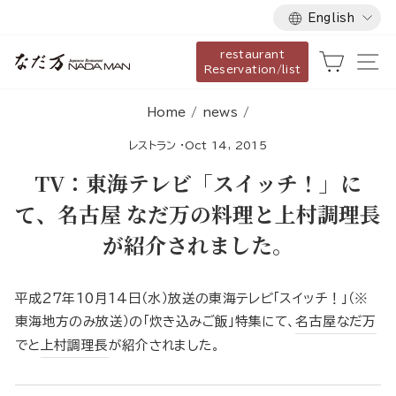
Language
Skip
English
to
restaurant
content
Cart
Si
Reservation/list
Home
/
news
/
レストラン
·
Oct 14, 2015
TV：東海テレビ「スイッチ！」に
て、名古屋 なだ万の料理と上村調理長
が紹介されました。
平成27年10月14日（水）放送の東海テレビ「スイッチ！」（※
東海地方のみ放送）の「炊き込みご飯」特集にて、
名古屋なだ万
でと
上村調理長
が紹介されました。