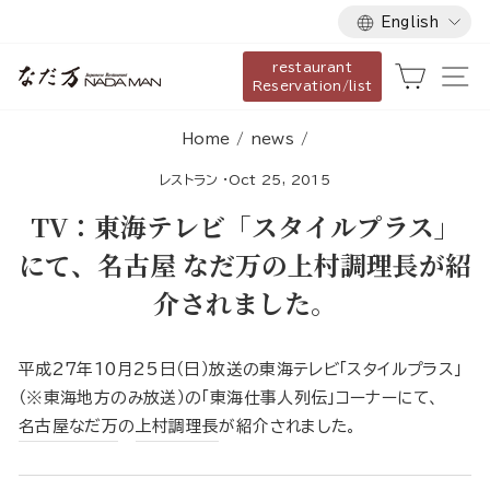
Language
Skip
English
to
restaurant
content
Cart
Si
Reservation/list
Home
/
news
/
レストラン
·
Oct 25, 2015
TV：東海テレビ「スタイルプラス」
にて、名古屋 なだ万の上村調理長が紹
介されました。
平成27年10月25日（日）放送の東海テレビ「スタイルプラス」
（※東海地方のみ放送）の「東海仕事人列伝」コーナーにて、
名古屋なだ万
の
上村調理長
が紹介されました。