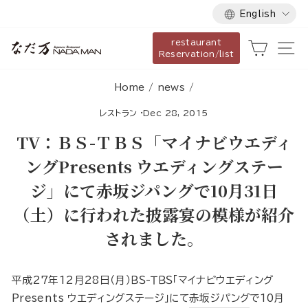
Language
Skip
English
to
restaurant
content
Cart
Si
Reservation/list
Home
/
news
/
レストラン
·
Dec 28, 2015
TV：ＢＳ-ＴＢＳ「マイナビウエディ
ングPresents ウエディングステー
ジ」にて赤坂ジパングで10月31日
（土）に行われた披露宴の模様が紹介
されました。
平成27年12月28日（月）ＢＳ-ＴＢＳ「マイナビウエディング
Presents ウエディングステージ」にて
赤坂ジパング
で10月